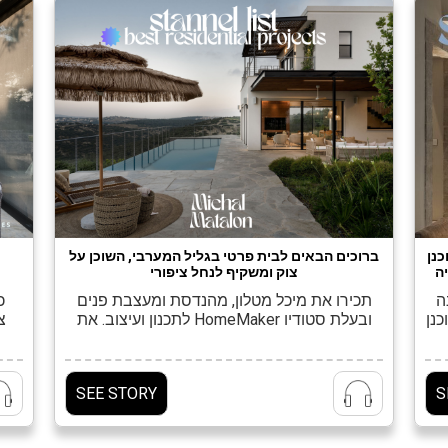
ברוכים הבאים לבית פרטי בגליל המערבי, השוכן על
?
כנן
צוק ומשקיף לנחל ציפורי
ה
תכירו את מיכל מטלון, מהנדסת ומעצבת פנים
כ
גינה
ובעלת סטודיו HomeMaker לתכנון ועיצוב. את
צ
שתוכנן
המשרד הקימה לפני 17 שנה, "מתוך אהבה
שד
כל
לאדריכלות המשלבת דיוק, רגש וחיבור לסביבה.
א
נה
דרך העבודה שלנו מבוססת על הקשבה עמוקה,
מש
SEE STORY
S
עיצוב מוקפד ושילוב הרמוני בין ישן לחדש, טבעי
עש
ואישי" היא מספרת. הסטודיו מתמחה בבתים
רלו
פרטיים, מלונות בוטיק, ושימור מבנים היסטוריים,
ו
]