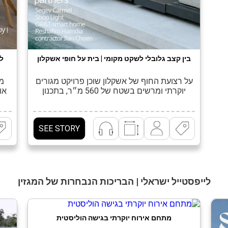
בין קצב גלובלי לשקט מקומי | בית על חופי אשקלון
ל
על רצועת החוף של אשקלון שוכן פרויקט מגורים
מג
יוקרתי ומרשים בשטח של 560 מ״ר, בתכנון
או
ועיצוב של האדריכלית ומעצבת הפנים מור זוארץ.
היי
הבית מציע פרשנות עכשווית ומדויקת לבית
את 
משפחתי – כזה שמעניק לכל אחד מבני
א
SEE STORY
המשפחה אינטימיות ושקט, ובו בזמן יוצר מרחב
בב
פתוח, נדיב ובעל נוכחות, המזמין לאירוח, לרוגע
הקט
ולהנאה משותפת. […]
לייפסטייל ישראלי | הבריכות הנבחרות של המגזין
מתחם אירוח יוקרתי בגישה הוליסטית