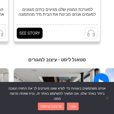
למערכת המגזין שלנו מגיעים בתים מגוונים.
הר
לפעמים אנחנו מבינות את הבית מיד מהתמונה
את 
הראשונה, אבל לפעמים היופי והחכמה מאחורי
שהו
הבית מתגלים בהדרגה. מזווית לזווית, מתמונה
ו
לתמונה, אנחנו מגלות את החשיבה מאחורי
או
SEE STORY
התכנון, את הפרטים הקטנים, את ההפתעות
החי
הנסתרות שהופכות את הבית הזה למה שהוא.
היפ
בדיוק כזה הוא הבית שתכננה יולי וולמן עבור
משפחה בת שבע […]
סטאנל ליסט - עיצוב למגורים
▶
אנחנו משתמשים בעוגיות כדי לוודא שאנו מעניקים לך את החוויה הטובה
ביותר באתר שלנו. אם תמשיך להשתמש באתר זה, נניח שאתה מרוצה
ממנו.
אוקיי
מדיניות פרטיות