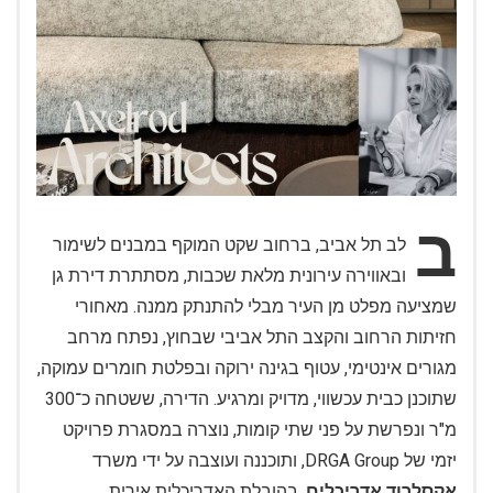
ב
לב תל אביב, ברחוב שקט המוקף במבנים לשימור
ובאווירה עירונית מלאת שכבות, מסתתרת דירת גן
שמציעה מפלט מן העיר מבלי להתנתק ממנה. מאחורי
חזיתות הרחוב והקצב התל אביבי שבחוץ, נפתח מרחב
מגורים אינטימי, עטוף בגינה ירוקה ובפלטת חומרים עמוקה,
שתוכנן כבית עכשווי, מדויק ומרגיע. הדירה, ששטחה כ־300
מ"ר ונפרשת על פני שתי קומות, נוצרה במסגרת פרויקט
יזמי של DRGA Group, ותוכננה ועוצבה על ידי משרד
אקסלרוד אדריכלים
, בהובלת האדריכלית אירית