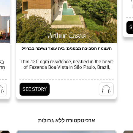
על
ו
S
ים,
העצמת הסביבה מבפנים: בית עוצר נשימה בברזיל
This 130 sqm residence, nestled in the heart
בלב
of Fazenda Boa Vista in São Paulo, Brazil,
חדש
was designed by the architectural and
בעל
design studio Arthur Casas. The project aims
מהמ
to integrate, honor, and elevate the
תו
SEE STORY
surrounding environment from within—
לילה
crafting a living experience where nature
ג
becomes an intrinsic part of the architectural
and interior language. Shaped […]
ארכיטקטורה ללא גבולות