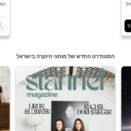
יל
כל
פ
,
ובע
מגו
S
וג
של
וק
הסטנדרט החדש של מותגי היוקרה בישראל