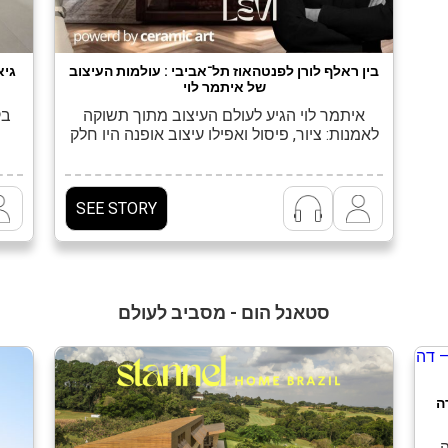
בין ראלף לורן לפנטהאוז תל־אביבי : עולמות העיצוב
גיא
של איתמר לוי
איתמר לוי הגיע לעולם העיצוב מתוך תשוקה
בק
לאמנות: ציור, פיסול ואפילו עיצוב אופנה היו חלק
בלתי נפרד מחייו עוד מהתיכון. אבל את הבמה
האמיתית שלו מצא כשהוריו בנו בית, והוא נחשף
לתהליך ואף היה שותף פעיל בו. מה שמייחד את
בי
SEE STORY
לוי הוא המסע הכפול בלימודיו: תחילה כהנדסאי
עכשו
אדריכלות באוניברסיטת תל אביב, ובהמשך תואר
גב
בעיצוב פנים […]
לפ
סטאנל הום - מסביב לעולם
ה
ה