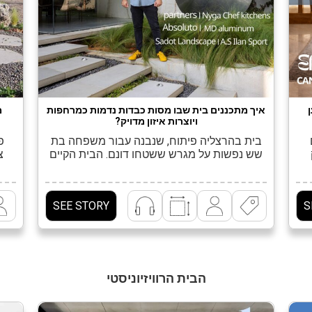
איך מתכננים בית שבו מסות כבדות נדמות כמרחפות
מ
ויוצרות איזון מדויק?
בית בהרצליה פיתוח, שנבנה עבור משפחה בת
פר
שש נפשות על מגרש ששטחו דונם. הבית הקיים
צ
הוא
נהרס ובמקומו נבנה בית של 600 מ"ר,
ת
המשתרעים על פני שלושה מפלסים. "לבני
ון
המשפחה, שהתרחבה בשלבי תכנון מתקדמים,
על 
SEE STORY
S
,
היה חשוב ליצור חלל מגורים גדול ומרווח
ני
שיאפשר להם לערוך מסיבות ולארח כמות גדולה
בשי
של אנשים בפנים ובחוץ. את הפרוגרמה שניסחנו
יחד, […]
הבית הרוויזיוניסטי