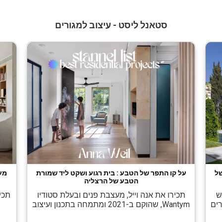
עם דגש […]
סטאנל ליסט - עיצוב למגורים
סם של
על קו התפר של הטבע : בית רגוע ושקט ליד שמורת
מע
הטבע של הרצליה
ש
תכירו את אנה וייל, מעצבת פנים ובעלת סטודיו
תכי
ים
Wantym, שהוקם ב-2021 ומתמחה בתכנון ועיצוב
ה,
למגורים. אנה פתחה את הסטודיו לאחר פיצולו