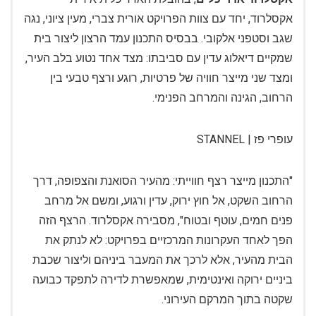
אקסלרוד, יחד עם צוות הפרויקט אורית צברי, מעין ציוני, נגה
שגב וסטפני אלקובי. בבסיס התכנון עמד הרצון ליצור בית
שמקיים דיאלוג עדין עם סביבתו: מצד אחד נטוע בלב העיר,
ומצד שני מייצר חוויה של פרטיות, רוגע ורצף טבעי בין
הרחוב, הגינה והמרחב הפנימי.
עופרי פז | STANNEL
"התכנון מייצר רצף חווייתי: מהעיר הסואנת והצפופה, דרך
הרחוב השקט, אל חוץ ירוק, עדין ורגוע, ומשם אל מרחב
פנים חמים, עוטף ובטוח", מסבירה אקסלרוד. הרצף הזה
הפך לאחד העקרונות המרכזיים בפרויקט: לא לנתק את
הבית מהעיר, אלא לרכך את המעבר ביניהם וליצור שכבת
ביניים ירוקה ואינטימית, שמאפשרת לדירה לתפקד כבועה
שקטה בתוך המרקם העירוני.