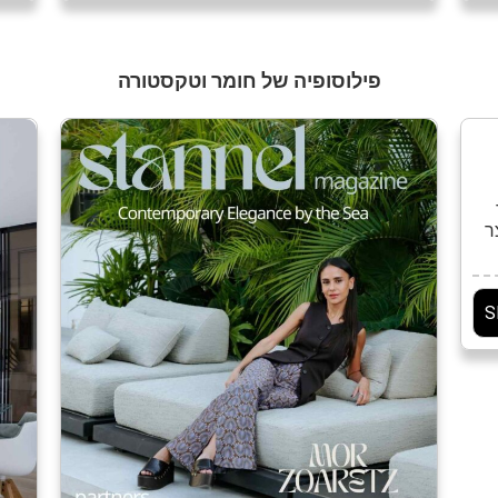
]
בית […]
פילוסופיה של חומר וטקסטורה
ר
ו
על
S
]