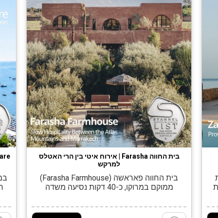
בית החווה Farasha | אירוח איטי בין הרי האטלס
למרקש
רת
בית החווה פאראשה (Farasha Farmhouse)
במר
ת
ממוקם במרוקו, כ-40 דקות נסיעה משדה
יב
התעופה של מרקש, על מישור פתוח בין הרי
האירוח
האטלס מדרום לרכס הרי ג׳בילת מצפון. את בית
שה
החווה החדש תכנן האדריכל המרוקאי אידריס