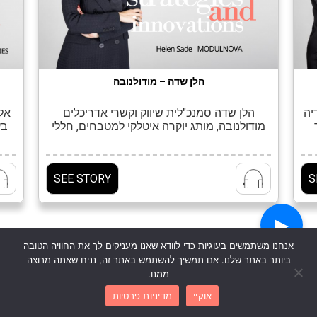
הלן שדה – מודולנובה
יה
הלן שדה סמנכ"לית שיווק וקשרי אדריכלים
אלי
מודולנובה, מותג יוקרה איטלקי למטבחים, חללי
בע
ה
מגורי וחדרי אמבטיה מה לדעתך מייחד מנהלת
מ
ות
שיווק מצליחה? היכולת לסחוף אחריה קהל
וק
והדרך שלה לגעת ברגש הנכון של הלקוח העומד
SEE STORY
S
נה
לפניה. בסוף הכל תלוי ביחס אישי. תכנון
לצ
ה
ועיצוב-לב גרגיר אדריכלים, צילום- עמית גירון
ות
מהם שלושת הטיפים שלך לאסטרטגיית שיווק
מנצחת? תעוזה, חשיבה […]
ו
▶
אנחנו משתמשים בעוגיות כדי לוודא שאנו מעניקים לך את החוויה הטובה
השולחנות המובילים בסצנת העיצוב
ביותר באתר שלנו. אם תמשיך להשתמש באתר זה, נניח שאתה מרוצה
ממנו.
אוקיי
מדיניות פרטיות