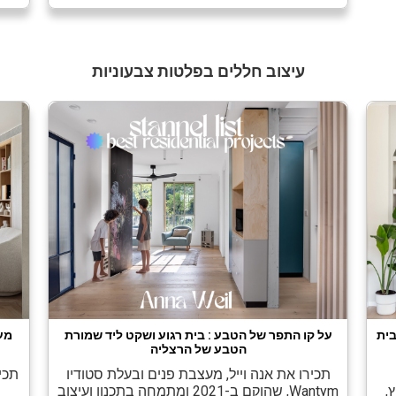
נושא למחקר והזדמנות ללמידה:"כמעצבת […]
חדש
עיצוב חללים בפלטות צבעוניות
בית
על קו התפר של הטבע : בית רגוע ושקט ליד שמורת
מע
הטבע של הרצליה
תכירו את אנה וייל, מעצבת פנים ובעלת סטודיו
תכי
,
Wantym, שהוקם ב-2021 ומתמחה בתכנון ועיצוב