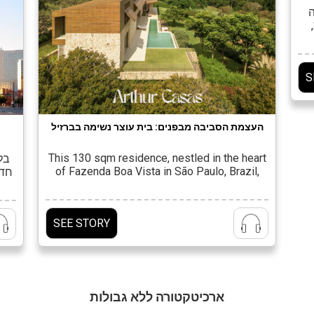
ה
על
ו
S
ים,
העצמת הסביבה מבפנים: בית עוצר נשימה בברזיל
This 130 sqm residence, nestled in the heart
בלב
of Fazenda Boa Vista in São Paulo, Brazil,
חדש
was designed by the architectural and
בעל
design studio Arthur Casas. The project aims
מהמ
to integrate, honor, and elevate the
תו
SEE STORY
surrounding environment from within—
לילה
crafting a living experience where nature
ג
becomes an intrinsic part of the architectural
and interior language. Shaped […]
ארכיטקטורה ללא גבולות