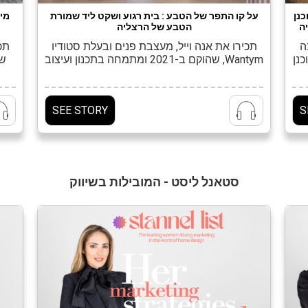
על קו התפר של הטבע : בית רגוע ושקט ליד שמורת
מיר
כנן
הטבע של הרצליה
ה
תכירו את אנה וייל, מעצבת פנים ובעלת סטודיו
תכי
גינה
Wantym, שהוקם ב-2021 ומתמחה בתכנון ועיצוב
שתוכנן
למגורים. אנה פתחה את הסטודיו לאחר פיצולו
ר
כל
של 'סטודיו מטקה’ אותו הקימה בשנת 2007 יחד
המ
נה
עם הילה גל. במשך שבע שנים הרצתה במגוון
בתל
SEE STORY
S
קורסים במחלקה לעיצוב פנים, מבנה וסביבה
"אנ
בשנקר, שם גם למדה. אנה רואה בכל פרויקט
יכ
נושא למחקר והזדמנות ללמידה:"כמעצבת […]
מה
]
סטאנל ליסט - המובילות בשיווק