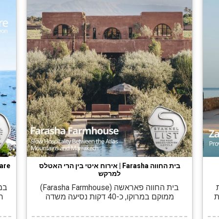
בית החווה Farasha | אירוח איטי בין הרי האטלס
למרקש
רת
בית החווה פאראשה (Farasha Farmhouse)
במר
ת
ממוקם במרוקו, כ-40 דקות נסיעה משדה
יב
התעופה של מרקש, על מישור פתוח בין הרי
האירוח
האטלס מדרום לרכס הרי ג׳בילת מצפון. את בית