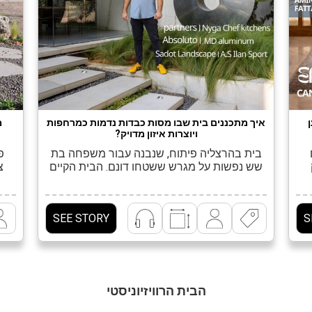
איך מתכננים בית שבו מסות כבדות נדמות כמרחפות
מ
ויוצרות איזון מדויק?
בית בהרצליה פיתוח, שנבנה עבור משפחה בת
פר
שש נפשות על מגרש ששטחו דונם. הבית הקיים
צ
הוא
נהרס ובמקומו נבנה בית של 600 מ"ר,
ת
המשתרעים על פני שלושה מפלסים. "לבני
ון
המשפחה, שהתרחבה בשלבי תכנון מתקדמים,
על 
SEE STORY
S
,
היה חשוב ליצור חלל מגורים גדול ומרווח
ני
שיאפשר להם לערוך מסיבות ולארח כמות גדולה
בשי
של אנשים בפנים ובחוץ. את הפרוגרמה שניסחנו
יחד, […]
הבית הרוויזיוניסטי