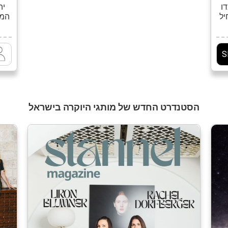
ו
יה
יל
כל
פ
,
ובע
מגו
S
וג
של
וק
הסטנדרט החדש של מותגי היוקרה בישראל