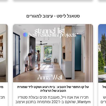
והצרכים משתנים? בעלי הבית הזה, בית […]
]
סטאנל ליסט - עיצוב למגורים
סם של
על קו התפר של הטבע : בית רגוע ושקט ליד שמורת
מע
הטבע של הרצליה
ש
תכירו את אנה וייל, מעצבת פנים ובעלת סטודיו
תכי
ים
Wantym, שהוקם ב-2021 ומתמחה בתכנון ועיצוב