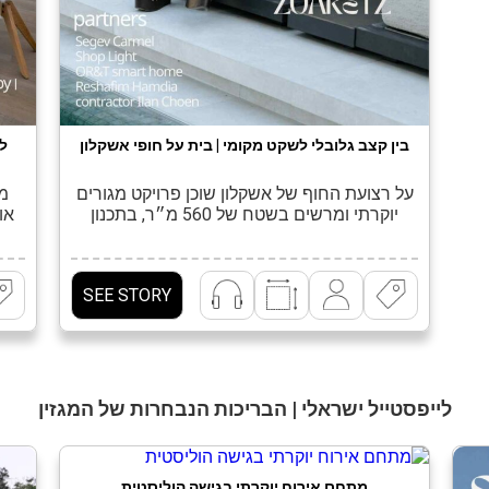
בין קצב גלובלי לשקט מקומי | בית על חופי אשקלון
ל
על רצועת החוף של אשקלון שוכן פרויקט מגורים
מג
יוקרתי ומרשים בשטח של 560 מ״ר, בתכנון
או
ועיצוב של האדריכלית ומעצבת הפנים מור זוארץ.
היי
הבית מציע פרשנות עכשווית ומדויקת לבית
את 
משפחתי – כזה שמעניק לכל אחד מבני
א
SEE STORY
המשפחה אינטימיות ושקט, ובו בזמן יוצר מרחב
בב
פתוח, נדיב ובעל נוכחות, המזמין לאירוח, לרוגע
הקט
ולהנאה משותפת. […]
לייפסטייל ישראלי | הבריכות הנבחרות של המגזין
מתחם אירוח יוקרתי בגישה הוליסטית