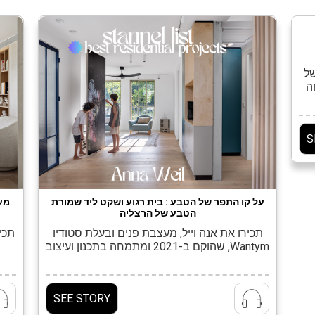
של
תמחה
פה
אב
S
ות.
על קו התפר של הטבע : בית רגוע ושקט ליד שמורת
מע
הטבע של הרצליה
תכירו את אנה וייל, מעצבת פנים ובעלת סטודיו
תכי
Wantym, שהוקם ב-2021 ומתמחה בתכנון ועיצוב
למגורים. אנה פתחה את הסטודיו לאחר פיצולו
של 'סטודיו מטקה’ אותו הקימה בשנת 2007 יחד
בפר
עם הילה גל. במשך שבע שנים הרצתה במגוון
ה
SEE STORY
קורסים במחלקה לעיצוב פנים, מבנה וסביבה
בשנקר, שם גם למדה. אנה רואה בכל פרויקט
חדר