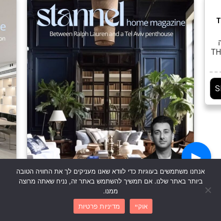
נה THE PARK
לקס
 של
ור
S
ב
▶
אנחנו משתמשים בעוגיות כדי לוודא שאנו מעניקים לך את החוויה הטובה
ביותר באתר שלנו. אם תמשיך להשתמש באתר זה, נניח שאתה מרוצה
ממנו.
אוקיי
מדיניות פרטיות
בין ראלף לורן לפנטהאוז תל־אביבי : עולמות העיצוב
גיא