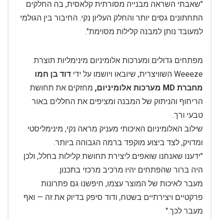
"שאבתי השראה מבנייה מסורתית קלאסית, בה החלקים
התחתונים גסים יותר והחלק העליון נקי. החיבור בין הגולמי
למעובד נותן למבנה קלילות מסוימת".
מפתחים גדולים ומערכות אלומיניום מינימליות תוצרת
Weeeze השוויצרית, שיובאו ויושמו על ידי
דוד בן חמו
מחברת MD מערכות אלומיניום,
מחזקים את תחושת
הריחוף והניתוק של המבנה ומציפים את החללים באור
טבעי ורך.
שילוב האלומיניום האיכותי מעניק מראה נקי, מינימליסטי
ומדויק, לצד ביצוע מוקפד ברמה הגבוהה ביותר.
"ידענו שאנחנו שואפים ליצירת תחושת קלילות בחלל, ולכן
היה ברור שהפתחים יהיו מרכיב מרכזי בתכנון.
מעבר לאיכות של המוצר עצמו, חיפשנו גם פתרונות
פרקטיים ויצירתיים בשטח, ודוד סיפק בדיוק את זה — ואף
מעבר לכך."