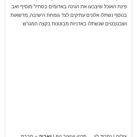
פינת האוכל שיצבעו את הגינה באדומים בסתיו" מוסיף זאב.
בנוסף נשתלו אלונים עתיקים לצד גומחת הישיבה, מדשאות
ושבטבטים שנשתלו באדניות מבוטנות בקצה המגרש.
צילום | נמרוד לוי תכנון ועיצוב נוף |
זאביק
– חברת