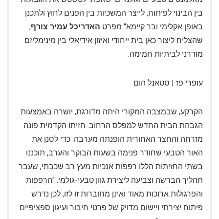
בין הבינוי לפיתוח, לייצר המשכיות בין הפנים לחוץ ולתכנן
באופן אקלימי ובר קיימא" מפרט
האדריכל עמיר צורף
,
שהצליח ליצור כאן בית ייחודי ואיזון אידיאלי בין מינימליזם
מודרני לביתיות חמימה.
עופרי פז | סטאנל הום
הקרקע, שבמצבה המקורי היתה מדורגת, יושרה באמצעות
הגבהת הבית החדש למפלס הרחוב. חזיתו הקדמית פונה
מזרחה והחצר האחורית הופנתה מערבה. כדי לסנן את
האור הטבעי שחודר פנימה בשעות הבוקר והערב, תוכננו
בשתי החזיתות הללו רפפות אנכיות מעץ רב שכבתי, שעבר
תהליך הברשה וצביעה ליצירת גוון טבעי-גולמי. "הרפפות
והפרגולות ארוכות מאוד ואינן מחוברות זו לזו, לכן נדרש
פיתוח יצירתי ויישום מדויק של פרטי חיבור ועיגון ספציפיים