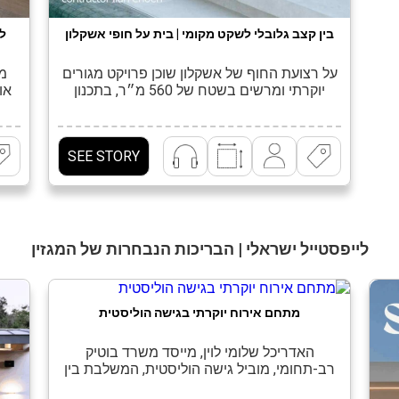
בין קצב גלובלי לשקט מקומי | בית על חופי אשקלון
ל
על רצועת החוף של אשקלון שוכן פרויקט מגורים
מג
יוקרתי ומרשים בשטח של 560 מ״ר, בתכנון
או
ועיצוב של האדריכלית ומעצבת הפנים מור זוארץ.
היי
הבית מציע פרשנות עכשווית ומדויקת לבית
את 
משפחתי – כזה שמעניק לכל אחד מבני
א
SEE STORY
המשפחה אינטימיות ושקט, ובו בזמן יוצר מרחב
בב
פתוח, נדיב ובעל נוכחות, המזמין לאירוח, לרוגע
הקט
ולהנאה משותפת. […]
לייפסטייל ישראלי | הבריכות הנבחרות של המגזין
מתחם אירוח יוקרתי בגישה הוליסטית
האדריכל שלומי לוין, מייסד משרד בוטיק
רב-תחומי, מוביל גישה הוליסטית, המשלבת בין
אדריכלות לעיצוב פנים, כדי להעניק ללקוחותיו