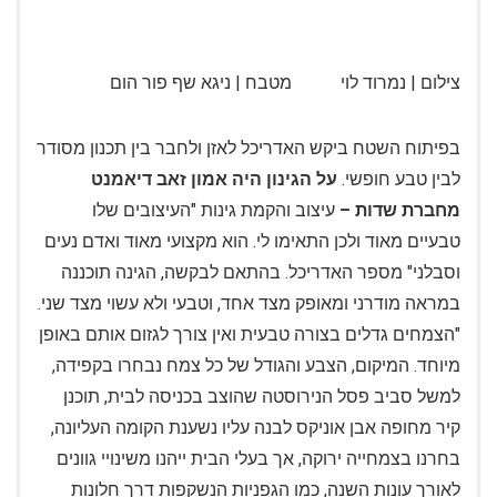
צילום | נמרוד לוי מטבח | ניגא שף פור הום
בפיתוח השטח ביקש האדריכל לאזן ולחבר בין תכנון מסודר
לבין טבע חופשי.
על הגינון היה אמון זאב דיאמנט
מחברת שדות –
עיצוב והקמת גינות "העיצובים שלו
טבעיים מאוד ולכן התאימו לי. הוא מקצועי מאוד ואדם נעים
וסבלני" מספר האדריכל. בהתאם לבקשה, הגינה תוכננה
במראה מודרני ומאופק מצד אחד, וטבעי ולא עשוי מצד שני.
"הצמחים גדלים בצורה טבעית ואין צורך לגזום אותם באופן
מיוחד. המיקום, הצבע והגודל של כל צמח נבחרו בקפידה,
למשל סביב פסל הנירוסטה שהוצב בכניסה לבית, תוכנן
קיר מחופה אבן אוניקס לבנה עליו נשענת הקומה העליונה,
בחרנו בצמחייה ירוקה, אך בעלי הבית ייהנו משינויי גוונים
לאורך עונות השנה, כמו הגפניות הנשקפות דרך חלונות