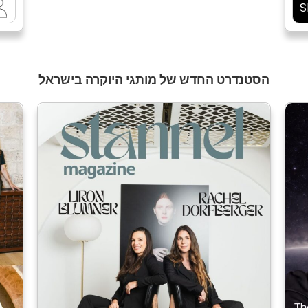
S
וג
של
וק
הסטנדרט החדש של מותגי היוקרה בישראל