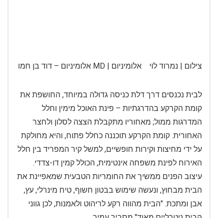
צילום | נמרוד לוי אלומיניום | MD אלומיניום – דוד בן חמו
לבית נכנסים דרך דלת כניסה גדולה במיוחד, החושפת את
קומת הקרקע בהדרגתיות – פינת האוכל מימין וחלל
המדרגות ממול; מאחוריו מתקבלת הצצה לסלון ולחצר
האחורית. קומת הקרקע תוכננה כחלל פתוח, והיא מחולקת
על ידי מחיצות וקירות חופשיים, למשל קיר המפריד בין חלל
האירוח לפינת משפחה אינטימית, הכולל קמין דו-צדדי.
עיצוב הפנים ממשיך את החומריות הטבעית שמאפיינת את
הבית מבחוץ, ונעשה שימוש בבטון חשוף, טיח מינרלי, עץ,
אבן ומתכת. "הבית מהווה רקע לריהוט ולאמנות, לכן גווני
הבית ניטרליים מאוד" מסביר עמיר.