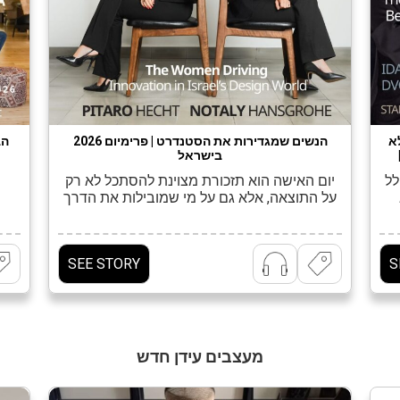
א
הנשים שמגדירות את הסטנדרט | פרימיום 2026
הב
בישראל
לל
יום האישה הוא תזכורת מצוינת להסתכל לא רק
על התוצאה, אלא גם על מי שמובילות את הדרך
.
אליה. בתעשיית העיצוב בישראל זה מורגש בכל
הק
חברת הולנדיה , שהחלה את דרכה ב-1981,
שלב: בסטודיו, בשטח, בחדרי התצוגה וגם
הפך
ן
מאחורי הקלעים, אצל הנשים שמחברות בין רעיון,
כ
SEE STORY
S
.
תכנון, מוצר ומרחב, ויודעות להפוך חזון לפרטים
ה
ום
מדויקים. בהפקה מיוחדת שצולמה במלון דריסקו
הח
]
בתל אביב, בשיתוף פיטרו הכט […]
מעצבים עידן חדש