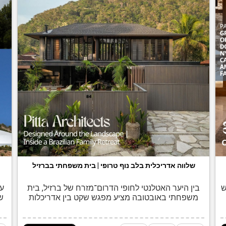
שלווה אדריכלית בלב נוף טרופי | בית משפחתי בברזיל
ש
בין היער האטלנטי לחופי הדרום־מזרח של ברזיל, בית
על
משפחתי באובטובה מציע מפגש שקט בין אדריכלות
ש
עכשווית, חומריות טבעית וחיים קרובים לנוף. אובטובה,
ספ
עיר חוף במדינת סאו פאולו הסמוכה לגבול עם מדינת
לק