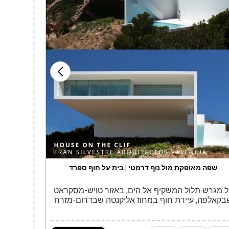
אורך הדרך
שפה מאופקת מול נוף דרמטי | בית על חוף ספרד
 מגרש תלול המשקיף אל הים, באזור טויש-מסקראט
בקאלפה, עיירת חוף במחוז אליקנטה שבדרום-מזרח
רד, תוכנן בית פרטי שמציע פרשנות מדויקת ורגישה
שר בין אדריכלות, טופוגרפיה ונוף. את הפרויקט תכנן