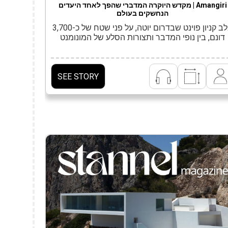
Amangiri | מקדש היוקרה המדברי שהפך לאחד היעדים
הנחשקים בעולם
בלב קניון פוינט שבדרום יוטה, על פני שטח של כ-3,700
דונם, בין נופי המדבר ותצורות הסלע של המונומנט
אומי גרנד סטיירקייס־אסקלנטה ובמרחק קצר מאגם
פאוול, שוכן Amangiri, אחד המלונות האיקוניים של
קבוצת Aman, המזוהה עם שפת אירוח שקטה, מדויקת
חוברת למקום. המלון, שתוכנן על ידי מרוואן אל־סייד,
SEE STORY
וונדל ברנט וריק ג׳וי, נבנה כמבנה נמוך ומדויק, […]
של נוכח
הבית ש
האדריכלות
נפשות, נש
כמודרני 
מובהק, כז