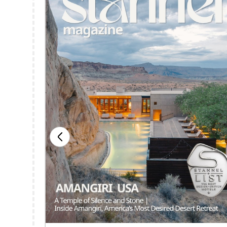
במרינה ד
פתוח 