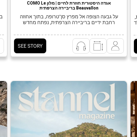
אגדה היסטורית חוזרת לחיים | מלון COMO Le
Beauvallon בריביירה הצרפתית
על גבעה הצופה אל מפרץ סן־טרופה, בתוך אחוזה
רחבת ידיים בריביירה הצרפתית, נפתח מחדש
One&Only  נולד
לאחרונה COMO Le Beauvallon – מלון שמחבר בין
הל
פאר של ראשית המאה ה־20 לבין תפיסת אירוח
עכשווית. המלון ממוקם ב־Grimaud שבדרום צרפת,
בתוך ארמון שנפתח לראשונה בשנת 1914 בשם Le
ומ
SEE STORY
Golf Hôtel. המבנה המקורי תוכנן על ידי האדריכל
השווייצרי Julien Flegenheimer […]