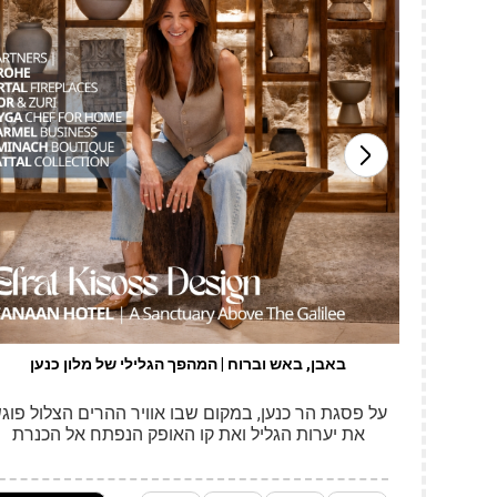
 כמות
SEE S
 שניסחנו
באבן, באש וברוח | המהפך הגלילי של מלון כנען
על פסגת הר כנען, במקום שבו אוויר ההרים הצלול פוג
את יערות הגליל ואת קו האופק הנפתח אל הכנרת
והחרמון, הזמן נדמה כאילו הוא מאט. יש משהו בנוף
הזה, באבן המקומית, בצמחייה הים־תיכונית, בריחות